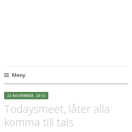
IKTsidan
Lust, motivation och lärande
Meny
22 NOVEMBER, 2012
Todaysmeet, låter alla
komma till tals