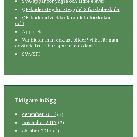
SVA-appar för yngre och äldre elever
QR-koder steg för steg (del 2 förskola/skola)
QR-koder utvecklar lärandet i förskolan,
del1
Appotek
Var hittar man enklast bilder? vilka får man
använda fritt? hur sparar man dem?
SVA/SFI
Tidigare inlägg
december 2015
(2)
november 2015
(2)
oktober 2015
(4)