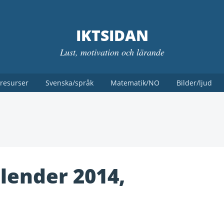
IKTSIDAN
Lust, motivation och lärande
resurser
Svenska/språk
Matematik/NO
Bilder/ljud
alender 2014,