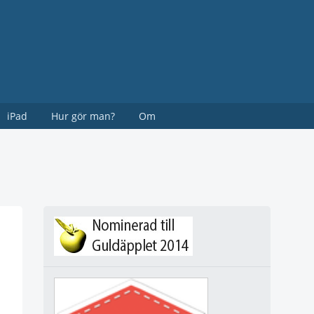
iPad
Hur gör man?
Om