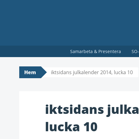
Samarbeta & Presentera
SO-
Hem
iktsidans julkalender 2014, lucka 10
iktsidans julk
lucka 10