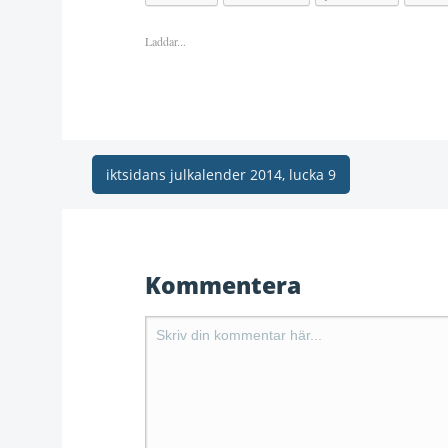
Laddar...
iktsidans julkalender 2014, lucka 9
Kommentera