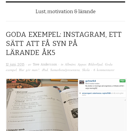
Lust, motivation & lärande
GODA EXEMPEL: INSTAGRAM, ETT
SÄTT ATT FÅ SYN PÅ
LÄRANDE ÅK5
· av
· in
Allmänt
,
Appar
,
Bilder/ljud
,
Goda
12 juni, 2015
Tove Andersson
exempel
,
Hur gör man?
,
iPad
,
Samarbeta/presentera
,
Skola
·
6 kommentarer