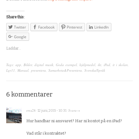
Share this:
Twitter
Facebook
Pinterest
LinkedIn
Google
Laddar...
Tags:
app
,
Bilder
,
digital musik
,
Goda exempel
,
hjälpmedel
,
ikt
,
iPad
,
it i skolan
,
Lgr11
,
Manual
,
presentera
,
Samarbeta&Presentera
,
Svenska/Språk
6 kommentarer
ewa28
Svara
·
12 juni, 2015 - 10:31
·
→
Hur handhar ni ansvaret? Har ni kontot på en iPad?
Vad står i kontraktet?