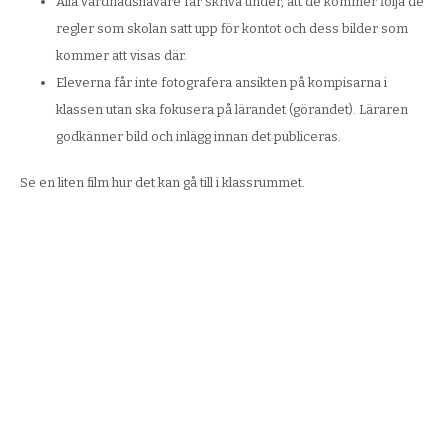
Alla vårdnadshavare får skriva under, att de kommer följa de
regler som skolan satt upp för kontot och dess bilder som
kommer att visas där.
Eleverna får inte fotografera ansikten på kompisarna i
klassen utan ska fokusera på lärandet (görandet). Läraren
godkänner bild och inlägg innan det publiceras.
Se en liten film hur det kan gå till i klassrummet.