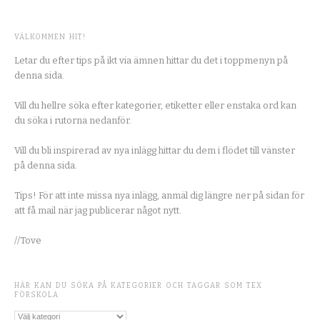
VÄLKOMMEN HIT!
Letar du efter tips på ikt via ämnen hittar du det i toppmenyn på
denna sida.
Vill du hellre söka efter kategorier, etiketter eller enstaka ord kan
du söka i rutorna nedanför.
Vill du bli inspirerad av nya inlägg hittar du dem i flödet till vänster
på denna sida.
Tips! För att inte missa nya inlägg, anmäl dig längre ner på sidan för
att få mail när jag publicerar något nytt.
//Tove
HÄR KAN DU SÖKA PÅ KATEGORIER OCH TAGGAR SOM TEX
FÖRSKOLA