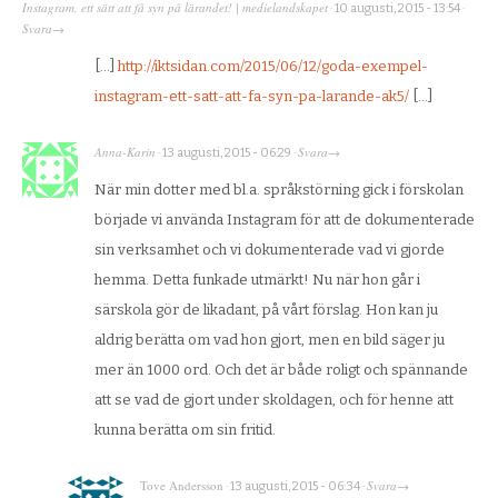
Instagram, ett sätt att få syn på lärandet! | medielandskapet
·
10 augusti, 2015 - 13:54
·
Svara
→
[…]
http://iktsidan.com/2015/06/12/goda-exempel-
instagram-ett-satt-att-fa-syn-pa-larande-ak5/
[…]
Anna-Karin
Svara
·
13 augusti, 2015 - 06:29
·
→
När min dotter med bl.a. språkstörning gick i förskolan
började vi använda Instagram för att de dokumenterade
sin verksamhet och vi dokumenterade vad vi gjorde
hemma. Detta funkade utmärkt! Nu när hon går i
särskola gör de likadant, på vårt förslag. Hon kan ju
aldrig berätta om vad hon gjort, men en bild säger ju
mer än 1000 ord. Och det är både roligt och spännande
att se vad de gjort under skoldagen, och för henne att
kunna berätta om sin fritid.
Tove Andersson
Svara
·
13 augusti, 2015 - 06:34
·
→