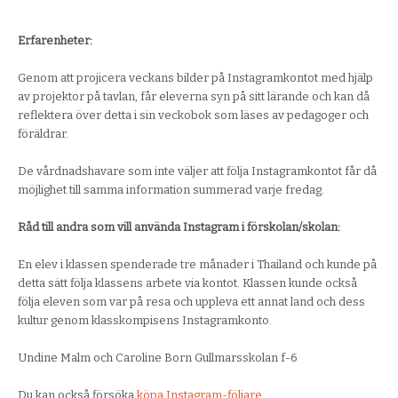
Erfarenheter:
Genom att projicera veckans bilder på Instagramkontot med hjälp
av projektor på tavlan, får eleverna syn på sitt lärande och kan då
reflektera över detta i sin veckobok som läses av pedagoger och
föräldrar.
De vårdnadshavare som inte väljer att följa Instagramkontot får då
möjlighet till samma information summerad varje fredag.
Råd till andra som vill använda Instagram i förskolan/skolan:
En elev i klassen spenderade tre månader i Thailand och kunde på
detta sätt följa klassens arbete via kontot. Klassen kunde också
följa eleven som var på resa och uppleva ett annat land och dess
kultur genom klasskompisens Instagramkonto.
Undine Malm och Caroline Born Gullmarsskolan f-6
Du kan också försöka
köpa Instagram-följare.