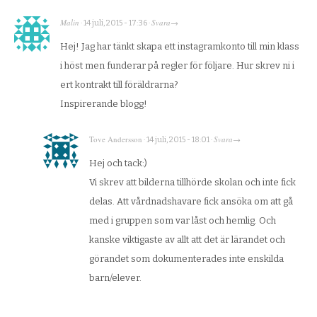
Malin
Svara
·
14 juli, 2015 - 17:36
·
→
Hej! Jag har tänkt skapa ett instagramkonto till min klass
i höst men funderar på regler för följare. Hur skrev ni i
ert kontrakt till föräldrarna?
Inspirerande blogg!
Tove Andersson
Svara
·
14 juli, 2015 - 18:01
·
→
Hej och tack:)
Vi skrev att bilderna tillhörde skolan och inte fick
delas. Att vårdnadshavare fick ansöka om att gå
med i gruppen som var låst och hemlig. Och
kanske viktigaste av allt att det är lärandet och
görandet som dokumenterades inte enskilda
barn/elever.