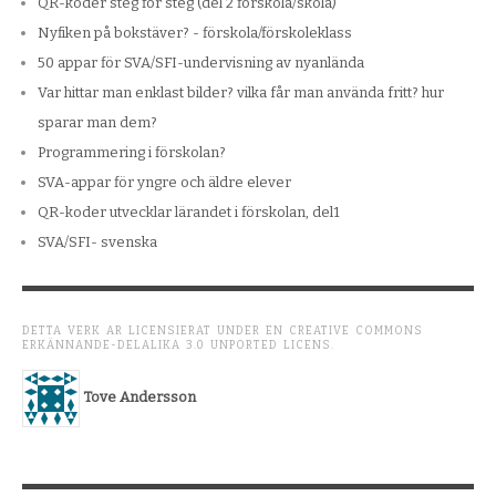
QR-koder steg för steg (del 2 förskola/skola)
Nyfiken på bokstäver? - förskola/förskoleklass
50 appar för SVA/SFI-undervisning av nyanlända
Var hittar man enklast bilder? vilka får man använda fritt? hur
sparar man dem?
Programmering i förskolan?
SVA-appar för yngre och äldre elever
QR-koder utvecklar lärandet i förskolan, del1
SVA/SFI- svenska
DETTA VERK ÄR LICENSIERAT UNDER EN CREATIVE COMMONS
ERKÄNNANDE-DELALIKA 3.0 UNPORTED LICENS.
Tove Andersson